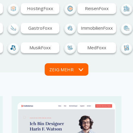
HostingFoxx
ReisenFoxx
GastroFoxx
ImmobilienFoxx
MusikFoxx
MedFoxx
DesignFoxx
IndustrieFoxx
ZEIG MEHR
FoodFoxx…
FinanceFoxx
VerzeichnisFoxx
KreativFoxx
BlogFoxx
FriseurFoxx