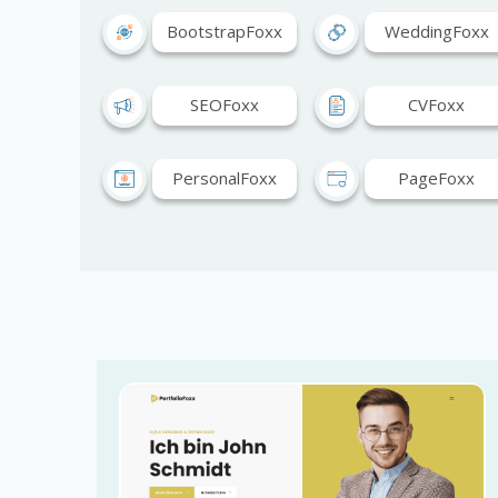
BootstrapFoxx
WeddingFoxx
SEOFoxx
CVFoxx
PersonalFoxx
PageFoxx
LandingFoxx
JobFoxx
GameFoxx
GalerieFoxx
BildungFoxx
CommerceFoxx
ChurchFoxx
CharityFoxx