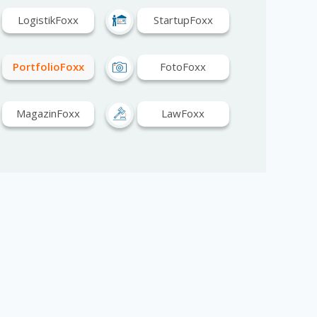
LogistikFoxx
StartupFoxx
PortfolioFoxx
FotoFoxx
MagazinFoxx
LawFoxx
HotelFoxx
HealthFoxx
ModeFoxx
EventFoxx
ConsultFoxx
BauFoxx
ArchitekturFoxx