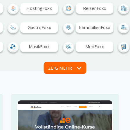
HostingFoxx
ReisenFoxx
GastroFoxx
ImmobilienFoxx
MusikFoxx
MedFoxx
DesignFoxx
IndustrieFoxx
ZEIG MEHR
FoodFoxx…
FinanceFoxx
VerzeichnisFoxx
KreativFoxx
BlogFoxx
FriseurFoxx