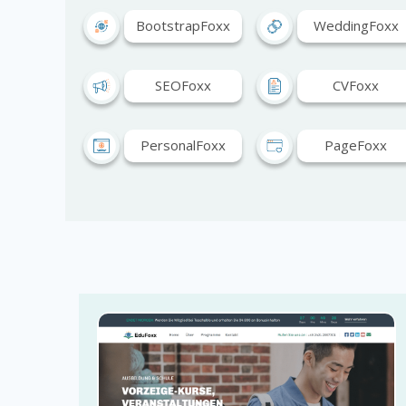
BootstrapFoxx
WeddingFoxx
SEOFoxx
CVFoxx
PersonalFoxx
PageFoxx
LandingFoxx
JobFoxx
GameFoxx
GalerieFoxx
BildungFoxx
CommerceFoxx
ChurchFoxx
CharityFoxx