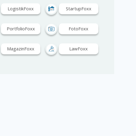
LogistikFoxx
StartupFoxx
PortfolioFoxx
FotoFoxx
MagazinFoxx
LawFoxx
HotelFoxx
HealthFoxx
ModeFoxx
EventFoxx
ConsultFoxx
BauFoxx
ArchitekturFoxx