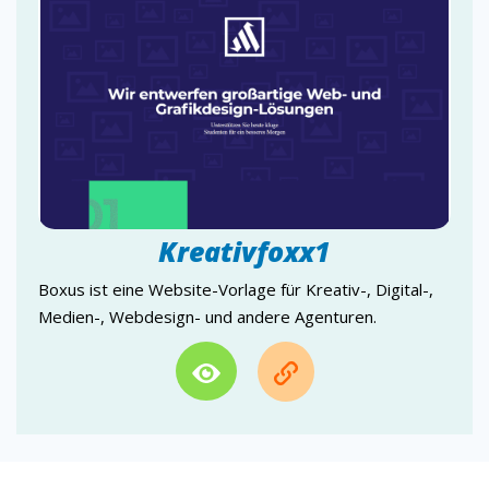
ModeFoxx
EventFoxx
BildungFoxx
CommerceFoxx
VerzeichnisFoxx
KreativFoxx
Kreativfoxx1
ConsultFoxx
BauFoxx
Boxus ist eine Website-Vorlage für Kreativ-, Digital-,
Medien-, Webdesign- und andere Agenturen.
ChurchFoxx
CharityFoxx
BlogFoxx
FriseurFoxx