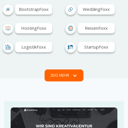
BootstrapFoxx
WeddingFoxx
HostingFoxx
ReisenFoxx
LogistikFoxx
StartupFoxx
SEOFoxx
CVFoxx
ZEIG MEHR
GastroFoxx
ImmobilienFoxx
PortfolioFoxx
FotoFoxx
PersonalFoxx
PageFoxx