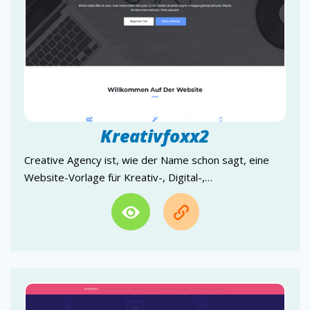
MusikFoxx
MedFoxx
MagazinFoxx
LawFoxx
LandingFoxx
JobFoxx
Kreativfoxx2
Creative Agency ist, wie der Name schon sagt, eine
DesignFoxx
IndustrieFoxx
Website-Vorlage für Kreativ-, Digital-,…
HotelFoxx
HealthFoxx
GameFoxx
GalerieFoxx
FoodFoxx…
FinanceFoxx