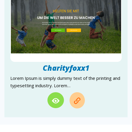
ModeFoxx
EventFoxx
BildungFoxx
CommerceFoxx
VerzeichnisFoxx
KreativFoxx
Charityfoxx1
ConsultFoxx
BauFoxx
Lorem Ipsum is simply dummy text of the printing and
typesetting industry. Lorem…
ChurchFoxx
CharityFoxx
BlogFoxx
FriseurFoxx