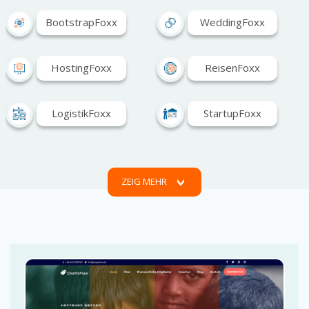
BootstrapFoxx
WeddingFoxx
HostingFoxx
ReisenFoxx
LogistikFoxx
StartupFoxx
SEOFoxx
CVFoxx
ZEIG MEHR
GastroFoxx
ImmobilienFoxx
PortfolioFoxx
FotoFoxx
PersonalFoxx
PageFoxx