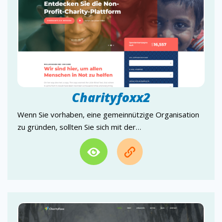
MusikFoxx
MedFoxx
MagazinFoxx
LawFoxx
LandingFoxx
JobFoxx
Charityfoxx2
Wenn Sie vorhaben, eine gemeinnützige Organisation
DesignFoxx
IndustrieFoxx
zu gründen, sollten Sie sich mit der…
HotelFoxx
HealthFoxx
GameFoxx
GalerieFoxx
FoodFoxx…
FinanceFoxx